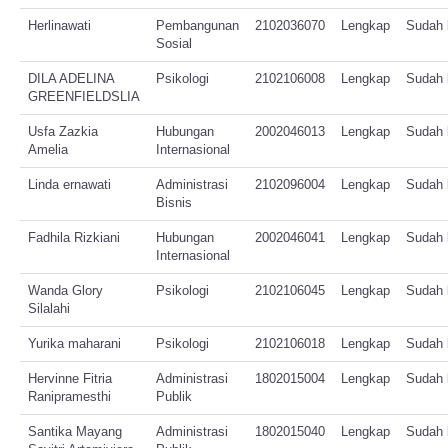
Herlinawati
Pembangunan
2102036070
Lengkap
Sudah b
Sosial
DILA ADELINA
Psikologi
2102106008
Lengkap
Sudah b
GREENFIELDSLIA
Usfa Zazkia
Hubungan
2002046013
Lengkap
Sudah b
Amelia
Internasional
Linda ernawati
Administrasi
2102096004
Lengkap
Sudah b
Bisnis
Fadhila Rizkiani
Hubungan
2002046041
Lengkap
Sudah b
Internasional
Wanda Glory
Psikologi
2102106045
Lengkap
Sudah b
Silalahi
Yurika maharani
Psikologi
2102106018
Lengkap
Sudah b
Hervinne Fitria
Administrasi
1802015004
Lengkap
Sudah b
Ranipramesthi
Publik
Santika Mayang
Administrasi
1802015040
Lengkap
Sudah b