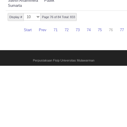
Savitri Artamiviera
Publik
Sumarta
Display #
Page 76 of 84 Total: 833
Start
Prev
71
72
73
74
75
76
77
Perpustakaan Fisip Universitas Mulawarman