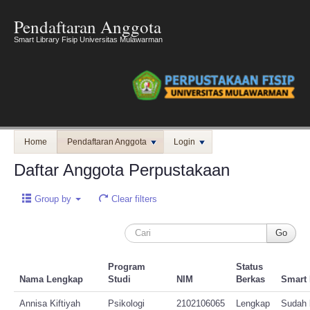
Pendaftaran Anggota
Smart Library Fisip Universitas Mulawarman
Home
Pendaftaran Anggota
Login
Daftar Anggota Perpustakaan
Group by
Clear filters
Program
Status
Nama Lengkap
Studi
NIM
Berkas
Smart 
Annisa Kiftiyah
Psikologi
2102106065
Lengkap
Sudah b