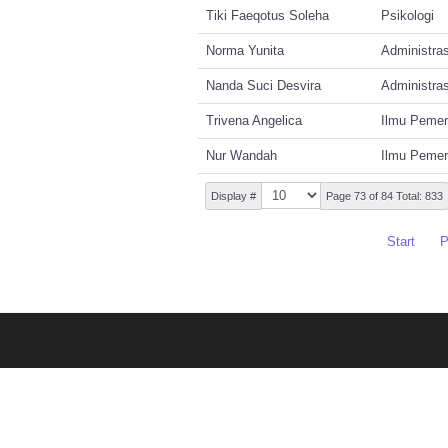
Tiki Faeqotus Soleha
Psikologi
Norma Yunita
Administras
Nanda Suci Desvira
Administras
Trivena Angelica
Ilmu Pemer
Nur Wandah
Ilmu Pemer
Display #
Page 73 of 84 Total: 833
Start
P