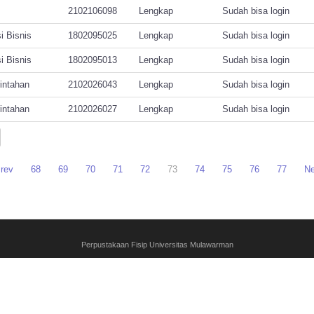
2102106098
Lengkap
Sudah bisa login
i Bisnis
1802095025
Lengkap
Sudah bisa login
i Bisnis
1802095013
Lengkap
Sudah bisa login
intahan
2102026043
Lengkap
Sudah bisa login
intahan
2102026027
Lengkap
Sudah bisa login
rev
68
69
70
71
72
73
74
75
76
77
Ne
Perpustakaan Fisip Universitas Mulawarman