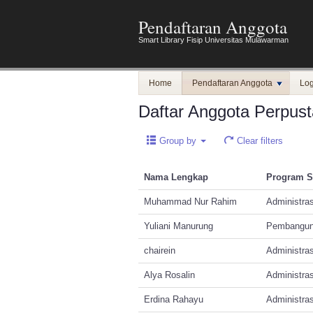
Pendaftaran Anggota
Smart Library Fisip Universitas Mulawarman
Home
Pendaftaran Anggota
Log
Daftar Anggota Perpus
Group by
Clear filters
Nama Lengkap
Program S
Muhammad Nur Rahim
Administras
Yuliani Manurung
Pembangun
chairein
Administras
Alya Rosalin
Administras
Erdina Rahayu
Administras