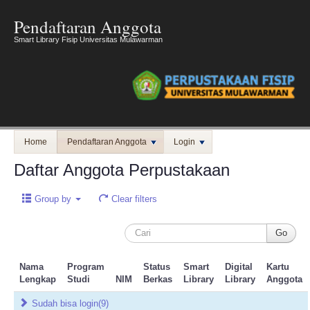
Pendaftaran Anggota
Smart Library Fisip Universitas Mulawarman
Home
Pendaftaran Anggota
Login
Daftar Anggota Perpustakaan
Group by
Clear filters
Nama
Program
Status
Smart
Digital
Kartu
Lengkap
Studi
NIM
Berkas
Library
Library
Anggota
Sudah bisa login
(9)