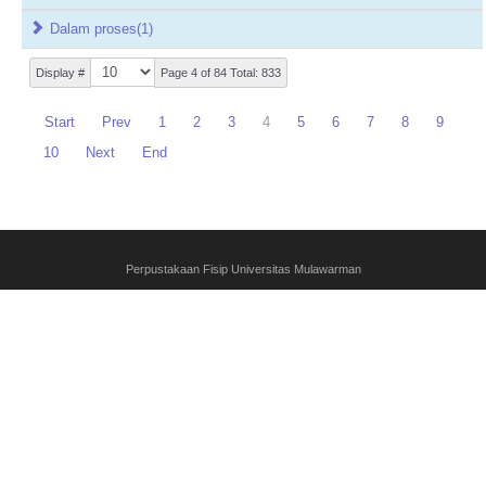
Dalam proses
(1)
Display #
Page 4 of 84 Total: 833
Start
Prev
1
2
3
4
5
6
7
8
9
10
Next
End
Perpustakaan Fisip Universitas Mulawarman