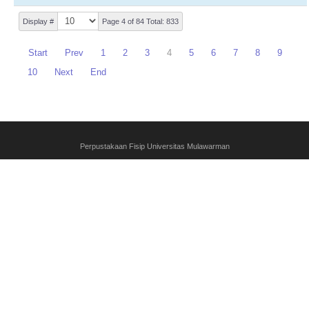
Display #
Page 4 of 84 Total: 833
Start
Prev
1
2
3
4
5
6
7
8
9
10
Next
End
Perpustakaan Fisip Universitas Mulawarman