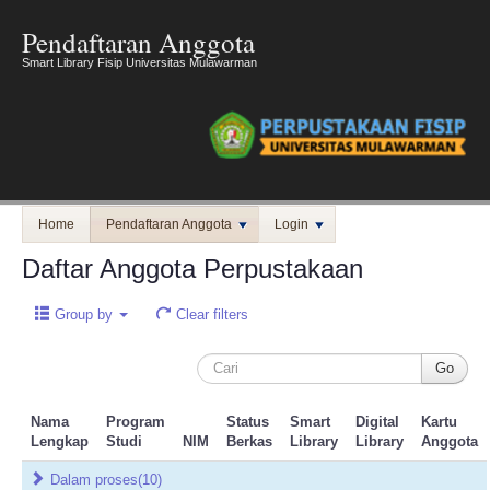
Pendaftaran Anggota
Smart Library Fisip Universitas Mulawarman
Home
Pendaftaran Anggota
Login
Daftar Anggota Perpustakaan
Group by
Clear filters
Nama
Program
Status
Smart
Digital
Kartu
Lengkap
Studi
NIM
Berkas
Library
Library
Anggota
Dalam proses
(10)