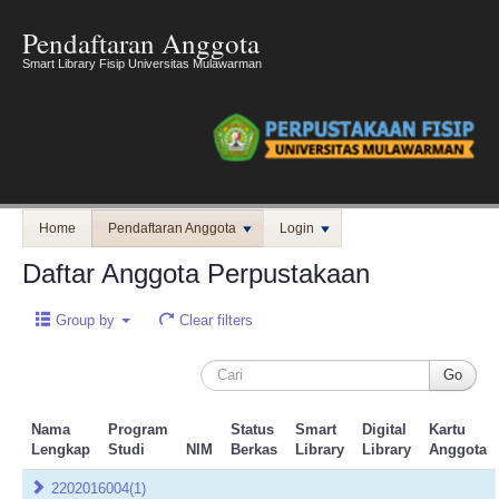
Pendaftaran Anggota
Smart Library Fisip Universitas Mulawarman
Home
Pendaftaran Anggota
Login
Daftar Anggota Perpustakaan
Group by
Clear filters
Nama
Program
Status
Smart
Digital
Kartu
Lengkap
Studi
NIM
Berkas
Library
Library
Anggota
2202016004
(1)