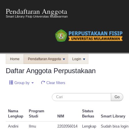
Pendaftaran Anggota
Smart Library Fisip Universitas Mulawarman
Home
Pendaftaran Anggota
Login
Daftar Anggota Perpustakaan
Group by
Clear filters
Nama
Program
Status
Lengkap
Studi
NIM
Berkas
Smart Library
Andini
Ilmu
2202056014
Lengkap
Sudah bisa login