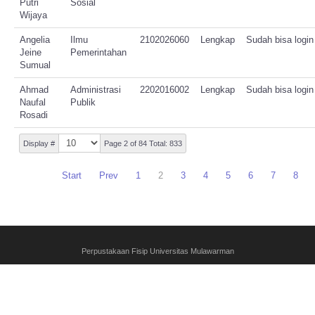
Putri
Sosial
Wijaya
Angelia
Ilmu
2102026060
Lengkap
Sudah bisa login
Jeine
Pemerintahan
Sumual
Ahmad
Administrasi
2202016002
Lengkap
Sudah bisa login
Naufal
Publik
Rosadi
Display #
Page 2 of 84 Total: 833
Start
Prev
1
2
3
4
5
6
7
8
Perpustakaan Fisip Universitas Mulawarman