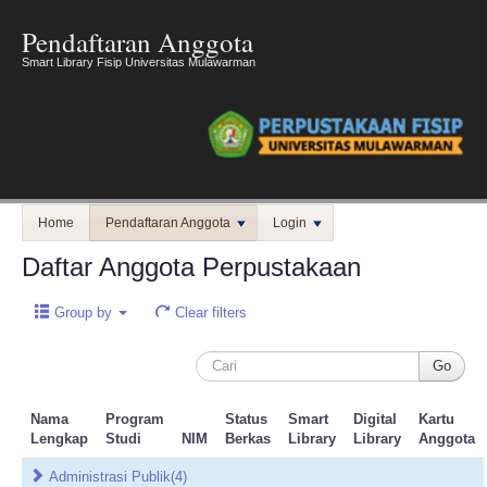
Pendaftaran Anggota
Smart Library Fisip Universitas Mulawarman
Home
Pendaftaran Anggota
Login
Daftar Anggota Perpustakaan
Group by
Clear filters
Nama
Program
Status
Smart
Digital
Kartu
Lengkap
Studi
NIM
Berkas
Library
Library
Anggota
Administrasi Publik
(4)