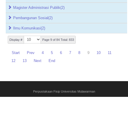
Magister Administrasi Publik
(2)
Pembangunan Sosial
(2)
Ilmu Komunikasi
(2)
Display #
Page 9 of 84 Total: 833
Start
Prev
4
5
6
7
8
9
10
11
12
13
Next
End
Perpustakaan Fisip Universitas Mulawarman