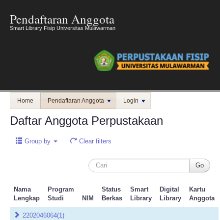
Pendaftaran Anggota
Smart Library Fisip Universitas Mulawarman
Home
Pendaftaran Anggota
Login
Daftar Anggota Perpustakaan
Group by
Clear filters
Nama
Program
Status
Smart
Digital
Kartu
Lengkap
Studi
NIM
Berkas
Library
Library
Anggota
2202046064
(1)