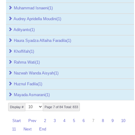
Muhammad Isnaeni
(1)
Audrey Apridella Moudini
(1)
Adityanto
(1)
Haura Syadza Alfaiha Faradila
(1)
Khoffifah
(1)
Rahma Wati
(1)
Nazwah Wanda Aisyah
(1)
Huznul Fadila
(1)
Mayada Asmarani
(1)
Display #
Page 7 of 84 Total: 833
Start
Prev
2
3
4
5
6
7
8
9
10
11
Next
End