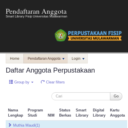
Pendaftaran Anggota
Smart Library Fisip Universitas Mulawarman
Home
Pendaftaran Anggota
Login
Daftar Anggota Perpustakaan
Group by
Clear filters
Nama
Program
Status
Smart
Digital
Kartu
Lengkap
Studi
NIM
Berkas
Library
Library
Anggota
Muthia Maudi
(1)