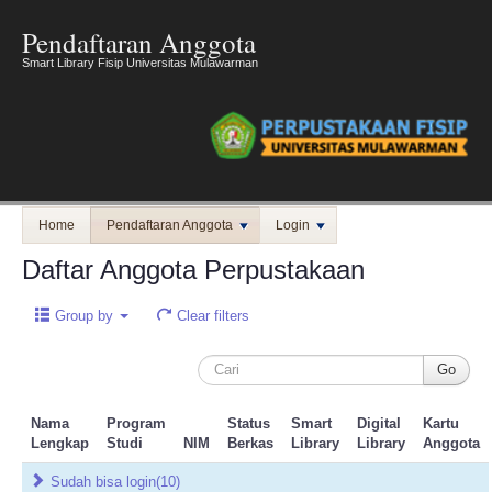
Pendaftaran Anggota
Smart Library Fisip Universitas Mulawarman
Home
Pendaftaran Anggota
Login
Daftar Anggota Perpustakaan
Group by
Clear filters
Nama
Program
Status
Smart
Digital
Kartu
Lengkap
Studi
NIM
Berkas
Library
Library
Anggota
Sudah bisa login
(10)