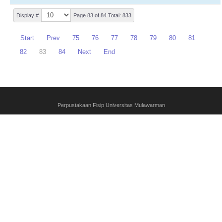
Display #
Page 83 of 84 Total: 833
Start
Prev
75
76
77
78
79
80
81
82
83
84
Next
End
Perpustakaan Fisip Universitas Mulawarman