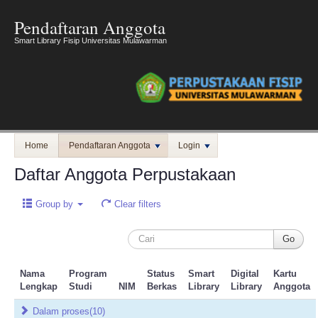
Pendaftaran Anggota
Smart Library Fisip Universitas Mulawarman
Home
Pendaftaran Anggota
Login
Daftar Anggota Perpustakaan
Group by
Clear filters
Nama
Program
Status
Smart
Digital
Kartu
Lengkap
Studi
NIM
Berkas
Library
Library
Anggota
Dalam proses
(10)