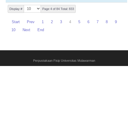
Display #
Page 4 of 84 Total: 833
Start
Prev
1
2
3
4
5
6
7
8
9
10
Next
End
Perpustakaan Fisip Universitas Mulawarman